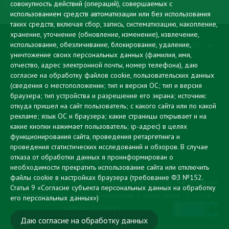
совокупность действий (операций), совершаемых с
использованием средств автоматизации или без использования
таких средств, включая сбор, запись, систематизацию, накопление,
хранение, уточнение (обновление, изменение), извлечение,
использование, обезличивание, блокирование, удаление,
СВЕДЕНИЯ ОБ ОБРАЗОВАТЕЛЬНОЙ ОРГАНИЗАЦИИ
уничтожение своих персональных данных (фамилия, имя,
ЦИФРОВАЯ ОБРАЗОВАТЕЛЬНАЯ СРЕДА
отчество, адрес электронной почты, номер телефона), даю
согласие на обработку файлов cookie, пользовательских данных
АБИТУРИЕНТУ
(сведения о местоположении; тип и версия ОС; тип и версия
браузера; тип устройства и разрешение его экрана; источник:
МУЗЫКА КАК СТИЛЬ ЖИЗНИ
откуда пришел на сайт пользователь; с какого сайта или по какой
рекламе; язык ОС и браузера; какие страницы открывает и на
ПРОТИВОДЕЙСТВИЕ КОРРУПЦИИ
какие кнопки нажимает пользователь; ip-адрес) в целях
© 2026 БУ "Сургутский музыкальный колледж"
функционирования сайта, проведения ретаргетинга и
проведения статистических исследований и обзоров. В случае
отказа от обработки данных я проинформирован о
г. Сургут, ул. Энтузиастов 28
необходимости прекратить использование сайта или отключить
файлы cookie в настройках браузера
(требование ФЗ №152.
Работает на
1С-Битрикс: Управление Сайтом
. На готовом
Статья 9 «Согласие субъекта персональных данных на обработку
решении
Сайт школы
. Внедрение и адаптация -
Студия
его персональных данных»)
«МАЙ», г. Сургут
Даю согласие на обработку данных