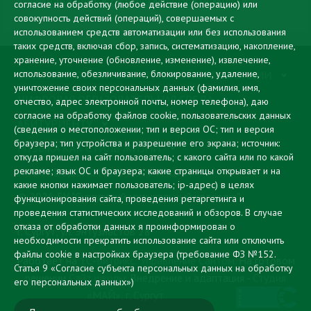
переходом на эффективный контракт
согласие на обработку (любое действие (операцию) или
совокупность действий (операций), совершаемых с
использованием средств автоматизации или без использования
таких средств, включая сбор, запись, систематизацию, накопление,
хранение, уточнение (обновление, изменение), извлечение,
использование, обезличивание, блокирование, удаление,
СВЕДЕНИЯ ОБ ОБРАЗОВАТЕЛЬНОЙ ОРГАНИЗАЦИИ
уничтожение своих персональных данных (фамилия, имя,
ЦИФРОВАЯ ОБРАЗОВАТЕЛЬНАЯ СРЕДА
отчество, адрес электронной почты, номер телефона), даю
согласие на обработку файлов cookie, пользовательских данных
АБИТУРИЕНТУ
(сведения о местоположении; тип и версия ОС; тип и версия
браузера; тип устройства и разрешение его экрана; источник:
МУЗЫКА КАК СТИЛЬ ЖИЗНИ
откуда пришел на сайт пользователь; с какого сайта или по какой
рекламе; язык ОС и браузера; какие страницы открывает и на
ПРОТИВОДЕЙСТВИЕ КОРРУПЦИИ
какие кнопки нажимает пользователь; ip-адрес) в целях
© 2026 БУ "Сургутский музыкальный колледж"
функционирования сайта, проведения ретаргетинга и
проведения статистических исследований и обзоров. В случае
отказа от обработки данных я проинформирован о
г. Сургут, ул. Энтузиастов 28
необходимости прекратить использование сайта или отключить
файлы cookie в настройках браузера
(требование ФЗ №152.
Работает на
1С-Битрикс: Управление Сайтом
. На готовом
Статья 9 «Согласие субъекта персональных данных на обработку
решении
Сайт школы
. Внедрение и адаптация -
Студия
его персональных данных»)
«МАЙ», г. Сургут