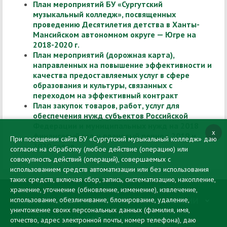
План мероприятий БУ «Сургутский
музыкальный колледж», посвященных
проведению Десятилетия детства в Ханты-
Мансийском автономном округе — Югре на
2018-2020 г.
План мероприятий (дорожная карта),
направленных на повышение эффективности и
качества предоставляемых услуг в сфере
образования и культуры, связанных с
переходом на эффективный контракт
План закупок товаров, работ, услуг для
обеспечения нужд субъектов Российской
Федерации и муниципальных нужд на 2018
x
финансовый год и плановый период 2019 и
При посещении сайта БУ «Сургутский музыкальный колледж» даю
2020 годов
согласие на обработку (любое действие (операцию) или
совокупность действий (операций), совершаемых с
использованием средств автоматизации или без использования
таких средств, включая сбор, запись, систематизацию, накопление,
хранение, уточнение (обновление, изменение), извлечение,
использование, обезличивание, блокирование, удаление,
СВЕДЕНИЯ ОБ ОБРАЗОВАТЕЛЬНОЙ ОРГАНИЗАЦИИ
уничтожение своих персональных данных (фамилия, имя,
ЦИФРОВАЯ ОБРАЗОВАТЕЛЬНАЯ СРЕДА
отчество, адрес электронной почты, номер телефона), даю