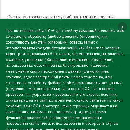
Оксана Анатольевна, как чуткий наставник и советник
для каждого, наполняет студентов и коллег позитивом,
x
При посещении сайта БУ «Сургутский музыкальный колледж» даю
энтузиазмом, креативными идеями и заряжает
согласие на обработку (любое действие (операцию) или
безудержной энергией для решения рабочих вопросов.
совокупность действий (операций), совершаемых с
использованием средств автоматизации или без использования
таких средств, включая сбор, запись, систематизацию, накопление,
хранение, уточнение (обновление, изменение), извлечение,
использование, обезличивание, блокирование, удаление,
СВЕДЕНИЯ ОБ ОБРАЗОВАТЕЛЬНОЙ ОРГАНИЗАЦИИ
уничтожение своих персональных данных (фамилия, имя,
ЦИФРОВАЯ ОБРАЗОВАТЕЛЬНАЯ СРЕДА
отчество, адрес электронной почты, номер телефона), даю
согласие на обработку файлов cookie, пользовательских данных
АБИТУРИЕНТУ
(сведения о местоположении; тип и версия ОС; тип и версия
браузера; тип устройства и разрешение его экрана; источник:
МУЗЫКА КАК СТИЛЬ ЖИЗНИ
откуда пришел на сайт пользователь; с какого сайта или по какой
рекламе; язык ОС и браузера; какие страницы открывает и на
ПРОТИВОДЕЙСТВИЕ КОРРУПЦИИ
какие кнопки нажимает пользователь; ip-адрес) в целях
© 2026 БУ "Сургутский музыкальный колледж"
функционирования сайта, проведения ретаргетинга и
проведения статистических исследований и обзоров. В случае
отказа от обработки данных я проинформирован о