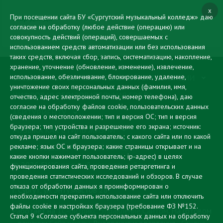
x
При посещении сайта БУ «Сургутский музыкальный колледж» даю
Мар дяндя
согласие на обработку (любое действие (операцию) или
совокупность действий (операций), совершаемых с
использованием средств автоматизации или без использования
таких средств, включая сбор, запись, систематизацию, накопление,
хранение, уточнение (обновление, изменение), извлечение,
использование, обезличивание, блокирование, удаление,
СВЕДЕНИЯ ОБ ОБРАЗОВАТЕЛЬНОЙ ОРГАНИЗАЦИИ
уничтожение своих персональных данных (фамилия, имя,
ЦИФРОВАЯ ОБРАЗОВАТЕЛЬНАЯ СРЕДА
отчество, адрес электронной почты, номер телефона), даю
согласие на обработку файлов cookie, пользовательских данных
АБИТУРИЕНТУ
(сведения о местоположении; тип и версия ОС; тип и версия
браузера; тип устройства и разрешение его экрана; источник:
МУЗЫКА КАК СТИЛЬ ЖИЗНИ
откуда пришел на сайт пользователь; с какого сайта или по какой
рекламе; язык ОС и браузера; какие страницы открывает и на
ПРОТИВОДЕЙСТВИЕ КОРРУПЦИИ
какие кнопки нажимает пользователь; ip-адрес) в целях
© 2026 БУ "Сургутский музыкальный колледж"
функционирования сайта, проведения ретаргетинга и
проведения статистических исследований и обзоров. В случае
отказа от обработки данных я проинформирован о
г. Сургут, ул. Энтузиастов 28
необходимости прекратить использование сайта или отключить
файлы cookie в настройках браузера
(требование ФЗ №152.
Работает на
1С-Битрикс: Управление Сайтом
. На готовом
Статья 9 «Согласие субъекта персональных данных на обработку