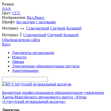
Размер:
A
A
A
Цвет:
C
C
C
Изображения:
Вкл.
Выкл.
Шрифт:
без засечек
с засечками
↔
Интервал
Стандартный
Средний
Большой
↕
Интервал
Стандартный
Средний
Большой
Обычная версия сайта
Вход
Документы организации
Новости
Афиша
Электронные образовательные ресурсы
Анкетирование
Бюджетное профессиональное образовательное учреждение
Ханты-Мансийского автономного округа - Югры
«Сургутский музыкальный колледж»
Директор