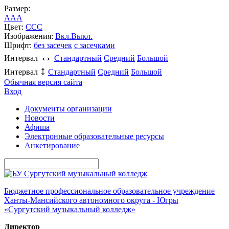
Размер:
A
A
A
Цвет:
C
C
C
Изображения:
Вкл.
Выкл.
Шрифт:
без засечек
с засечками
↔
Интервал
Стандартный
Средний
Большой
↕
Интервал
Стандартный
Средний
Большой
Обычная версия сайта
Вход
Документы организации
Новости
Афиша
Электронные образовательные ресурсы
Анкетирование
Бюджетное профессиональное образовательное учреждение
Ханты-Мансийского автономного округа - Югры
«Сургутский музыкальный колледж»
Директор