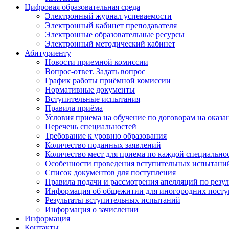
Цифровая образовательная среда
Электронный журнал успеваемости
Электронный кабинет преподавателя
Электронные образовательные ресурсы
Электронный методический кабинет
Абитуриенту
Новости приемной комиссии
Вопрос-ответ. Задать вопрос
График работы приёмной комиссии
Нормативные документы
Вступительные испытания
Правила приёма
Условия приема на обучение по договорам на оказа
Перечень специальностей
Требование к уровню образования
Количество поданных заявлений
Количество мест для приема по каждой специальнос
Особенности проведения вступительных испытаний
Список документов для поступления
Правила подачи и рассмотрения апелляций по резу
Информация об общежитии для иногородних пост
Результаты вступительных испытаний
Информация о зачислении
Информация
Контакты