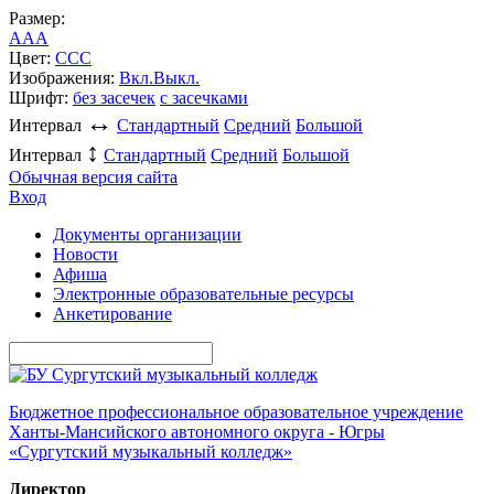
Размер:
A
A
A
Цвет:
C
C
C
Изображения:
Вкл.
Выкл.
Шрифт:
без засечек
с засечками
↔
Интервал
Стандартный
Средний
Большой
↕
Интервал
Стандартный
Средний
Большой
Обычная версия сайта
Вход
Документы организации
Новости
Афиша
Электронные образовательные ресурсы
Анкетирование
Бюджетное профессиональное образовательное учреждение
Ханты-Мансийского автономного округа - Югры
«Сургутский музыкальный колледж»
Директор