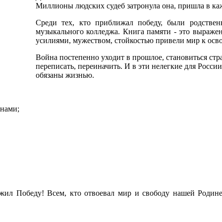
Миллионы людских судеб затронула она, пришла в к
Среди тех, кто приближал победу, были родственн
музыкального колледжа. Книга памяти - это выраже
усилиями, мужеством, стойкостью привели мир к ос
Война постепенно уходит в прошлое, становиться стр
переписать, переиначить. И в эти нелегкие для Росс
обязаны жизнью.
 нами;
ужил Победу! Всем, кто отвоевал мир и свободу нашей Родин