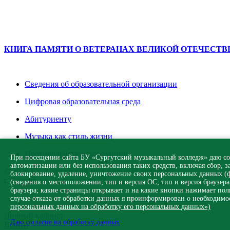
КНИГА ПАМЯТИ О ВЕТЕРАНАХ ВЕЛИКОЙ ОТЕЧЕСТ
Сведения об образовательной организации
Цифровая образовательная среда
Абитуриенту
Музыка как стиль жизни
Противодействие коррупции
При посещении сайта БУ «Сургутский музыкальный колледж» даю согл
автоматизации или без использования таких средств, включая сбор, 
© 2026 БУ "Сургутский музыкальный колледж"
блокирование, удаление, уничтожение своих персональных данных (фа
г. Сургут, ул. Энтузиастов 28
(сведения о местоположении; тип и версия ОС; тип и версия браузера;
браузера; какие страницы открывает и на какие кнопки нажимает поль
Работает на
1С-Битрикс: Управление С
случае отказа от обработки данных я проинформирован о необходимос
персональных данных на обработку его персональных данных»)
Личный кабинет
Даю согласие на обработку данных
Выйти