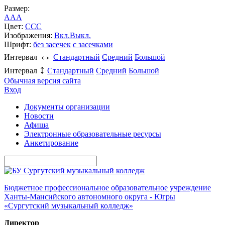
Размер:
A
A
A
Цвет:
C
C
C
Изображения:
Вкл.
Выкл.
Шрифт:
без засечек
с засечками
↔
Интервал
Стандартный
Средний
Большой
↕
Интервал
Стандартный
Средний
Большой
Обычная версия сайта
Вход
Документы организации
Новости
Афиша
Электронные образовательные ресурсы
Анкетирование
Бюджетное профессиональное образовательное учреждение
Ханты-Мансийского автономного округа - Югры
«Сургутский музыкальный колледж»
Директор