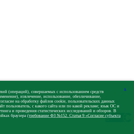
x
вий (операций), совершаемых с использованием средств
изменение), извлечение, использование, обезличивание,
огласие на обработку файлов cookie, пользовательских данных
йт пользователь; с какого сайта или по какой рекламе; язык ОС и
етинга и проведения статистических исследований и обзоров. В
 -
Студия «МАЙ», г. Сургут
ойках браузера
(требование ФЗ №152. Статья 9 «Согласие субъекта