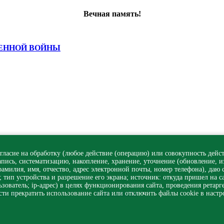
Вечная память!
ВЕННОЙ ВОЙНЫ
асие на обработку (любое действие (операцию) или совокупность дейст
запись, систематизацию, накопление, хранение, уточнение (обновление, 
милия, имя, отчество, адрес электронной почты, номер телефона), даю с
 тип устройства и разрешение его экрана; источник: откуда пришел на са
зователь; ip-адрес) в целях функционирования сайта, проведения ретарг
айтом
. На готовом решении
Сайт школы
. Внедрение и адаптация
ти прекратить использование сайта или отключить файлы cookie в настр