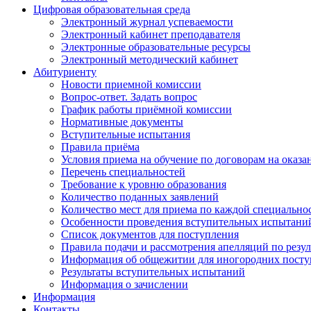
Цифровая образовательная среда
Электронный журнал успеваемости
Электронный кабинет преподавателя
Электронные образовательные ресурсы
Электронный методический кабинет
Абитуриенту
Новости приемной комиссии
Вопрос-ответ. Задать вопрос
График работы приёмной комиссии
Нормативные документы
Вступительные испытания
Правила приёма
Условия приема на обучение по договорам на оказа
Перечень специальностей
Требование к уровню образования
Количество поданных заявлений
Количество мест для приема по каждой специальнос
Особенности проведения вступительных испытаний
Список документов для поступления
Правила подачи и рассмотрения апелляций по резу
Информация об общежитии для иногородних пост
Результаты вступительных испытаний
Информация о зачислении
Информация
Контакты