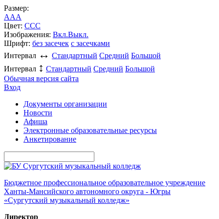
Размер:
A
A
A
Цвет:
C
C
C
Изображения:
Вкл.
Выкл.
Шрифт:
без засечек
с засечками
↔
Интервал
Стандартный
Средний
Большой
↕
Интервал
Стандартный
Средний
Большой
Обычная версия сайта
Вход
Документы организации
Новости
Афиша
Электронные образовательные ресурсы
Анкетирование
Бюджетное профессиональное образовательное учреждение
Ханты-Мансийского автономного округа - Югры
«Сургутский музыкальный колледж»
Директор