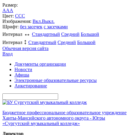
Размер:
A
A
A
Цвет:
C
C
C
Изображения:
Вкл.
Выкл.
Шрифт:
без засечек
с засечками
↔
Интервал
Стандартный
Средний
Большой
↕
Интервал
Стандартный
Средний
Большой
Обычная версия сайта
Вход
Документы организации
Новости
Афиша
Электронные образовательные ресурсы
Анкетирование
Бюджетное профессиональное образовательное учреждение
Ханты-Мансийского автономного округа - Югры
«Сургутский музыкальный колледж»
Директор