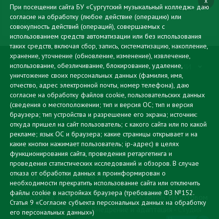
x
При посещении сайта БУ «Сургутский музыкальный колледж» даю
Сохраняя лучшее, учимся новому и меняемся, созидая
согласие на обработку (любое действие (операцию) или
Будущее!
совокупность действий (операций), совершаемых с
использованием средств автоматизации или без использования
таких средств, включая сбор, запись, систематизацию, накопление,
хранение, уточнение (обновление, изменение), извлечение,
использование, обезличивание, блокирование, удаление,
СВЕДЕНИЯ ОБ ОБРАЗОВАТЕЛЬНОЙ ОРГАНИЗАЦИИ
уничтожение своих персональных данных (фамилия, имя,
ЦИФРОВАЯ ОБРАЗОВАТЕЛЬНАЯ СРЕДА
отчество, адрес электронной почты, номер телефона), даю
согласие на обработку файлов cookie, пользовательских данных
АБИТУРИЕНТУ
(сведения о местоположении; тип и версия ОС; тип и версия
браузера; тип устройства и разрешение его экрана; источник:
МУЗЫКА КАК СТИЛЬ ЖИЗНИ
откуда пришел на сайт пользователь; с какого сайта или по какой
рекламе; язык ОС и браузера; какие страницы открывает и на
ПРОТИВОДЕЙСТВИЕ КОРРУПЦИИ
какие кнопки нажимает пользователь; ip-адрес) в целях
© 2026 БУ "Сургутский музыкальный колледж"
функционирования сайта, проведения ретаргетинга и
проведения статистических исследований и обзоров. В случае
отказа от обработки данных я проинформирован о
г. Сургут, ул. Энтузиастов 28
необходимости прекратить использование сайта или отключить
файлы cookie в настройках браузера
(требование ФЗ №152.
Работает на
1С-Битрикс: Управление Сайтом
. На готовом
Статья 9 «Согласие субъекта персональных данных на обработку
решении
Сайт школы
. Внедрение и адаптация -
Студия
его персональных данных»)