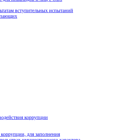
льтатам вступительных испытаний
упающих
водействия коррупции
 коррупции, для заполнения
ательствах имущественного характера