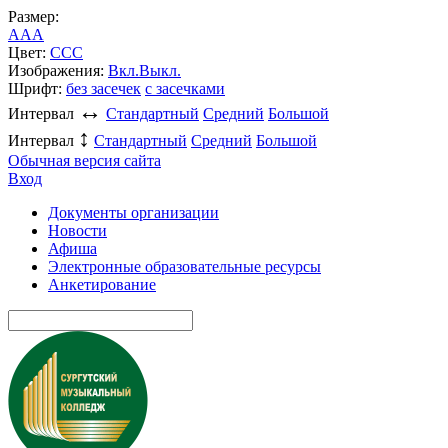
Размер:
A
A
A
Цвет:
C
C
C
Изображения:
Вкл.
Выкл.
Шрифт:
без засечек
с засечками
↔
Интервал
Стандартный
Средний
Большой
↕
Интервал
Стандартный
Средний
Большой
Обычная версия сайта
Вход
Документы организации
Новости
Афиша
Электронные образовательные ресурсы
Анкетирование