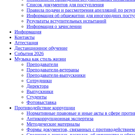
Список документов для поступления
Правила подачи и рассмотрения апелляций по резу
Информация об общежитии для иногородних пост
Результаты вступительных испытаний
Информация о зачислении
Информация
Контакты
Аттестация
Дистанционное обучение
События 2026
Музыка как стиль жизни
Преподаватели
Преподаватели-ветераны
Преподаватели-выпускники
Сотрудники
Директора
Выпускники
Студенты
Фотовыставка
Противодействие коррупции
Нормативные правовые и иные акты в сфере проти
Антикоррупционная экспертиза
Методические материалы
Формы документов, связанных с противодействием
Сведения о доходах, расходах, об имуществе и обяз