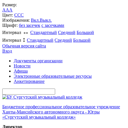
Размер:
A
A
A
Цвет:
C
C
C
Изображения:
Вкл.
Выкл.
Шрифт:
без засечек
с засечками
↔
Интервал
Стандартный
Средний
Большой
↕
Интервал
Стандартный
Средний
Большой
Обычная версия сайта
Вход
Документы организации
Новости
Афиша
Электронные образовательные ресурсы
Анкетирование
Бюджетное профессиональное образовательное учреждение
Ханты-Мансийского автономного округа - Югры
«Сургутский музыкальный колледж»
Директор