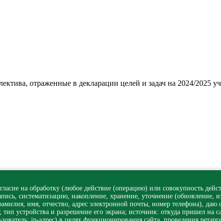
ектива, отраженные в декларации целей и задач на 2024/2025 у
асие на обработку (любое действие (операцию) или совокупность дейст
запись, систематизацию, накопление, хранение, уточнение (обновление, 
милия, имя, отчество, адрес электронной почты, номер телефона), даю с
 тип устройства и разрешение его экрана; источник: откуда пришел на са
зователь; ip-адрес) в целях функционирования сайта, проведения ретарг