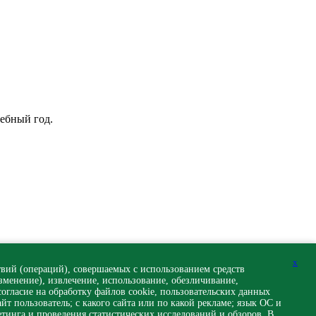
чебный год.
x
вий (операций), совершаемых с использованием средств
изменение), извлечение, использование, обезличивание,
огласие на обработку файлов cookie, пользовательских данных
йт пользователь; с какого сайта или по какой рекламе; язык ОС и
етинга и проведения статистических исследований и обзоров. В