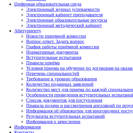
Цифровая образовательная среда
Электронный журнал успеваемости
Электронный кабинет преподавателя
Электронные образовательные ресурсы
Электронный методический кабинет
Абитуриенту
Новости приемной комиссии
Вопрос-ответ. Задать вопрос
График работы приёмной комиссии
Нормативные документы
Вступительные испытания
Правила приёма
Условия приема на обучение по договорам на оказа
Перечень специальностей
Требование к уровню образования
Количество поданных заявлений
Количество мест для приема по каждой специальнос
Особенности проведения вступительных испытаний
Список документов для поступления
Правила подачи и рассмотрения апелляций по резу
Информация об общежитии для иногородних пост
Результаты вступительных испытаний
Информация о зачислении
Информация
Контакты