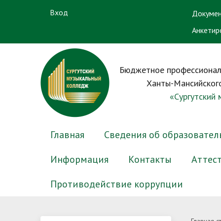
Вход
Докумен
Анкетир
Бюджетное профессионал
Ханты-Мансийского
«Сургутский
Главная
Сведения об образовател
Информация
Контакты
Аттес
Противодействие коррупции
Основные сведения
Электронный журнал успеваемости
Новости приемной комиссии
Преподаватели
Нормативные правовые и иные
Структу
Электр
Вопрос-
Препод
Антико