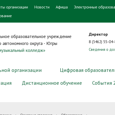
ты организации
Новости
Афиша
Электронные образова
ование
Директор
ьное образовательное учреждение
8 (3462) 55-04
 автономного округа - Югры
Сведения о до
 музыкальный колледж»
ьной организации
Цифровая образовател
тация
Дистанционное обучение
События 
ра и органы управления
онный кабинет
ответ. Задать вопрос
аватели-ветераны
ррупционная экспертиза
Документы
Электронные образователь
График работы приёмной ко
Преподаватели-выпускники
Методические материалы