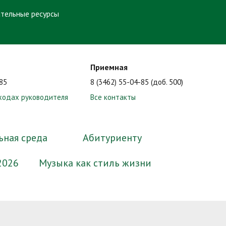
тельные ресурсы
Приемная
-85
8 (3462) 55-04-85 (доб. 500)
ходах руководителя
Все контакты
ьная среда
Абитуриенту
2026
Музыка как стиль жизни
ные
миссии
Образование
Электронный методический
Нормативные документы
Сотрудники
Формы документов, связанных с