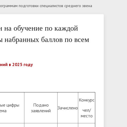
ограммам подготовки специалистов среднего звена
кабинет
противодействием коррупции, для
ы и
 по
Руководство
Перечень специальностей
Фотовыставка
заполнения
тных
Педагогический состав
Требование к уровню образования
н на обучение по каждой
ний о
ки
Платные образовательные услуги
Количество поданных заявлений
ы набранных баллов по всем
Финансово-хозяйственная
Правила подачи и рассмотрения
деятельность
апелляций по результатам
вступительных испытаний
ний в 2025 году
ество
Сведения о доходах
руководителя учреждения
Конкурс
ные цифры
Подано
Зачислено
чел/
ема
заявлений
место