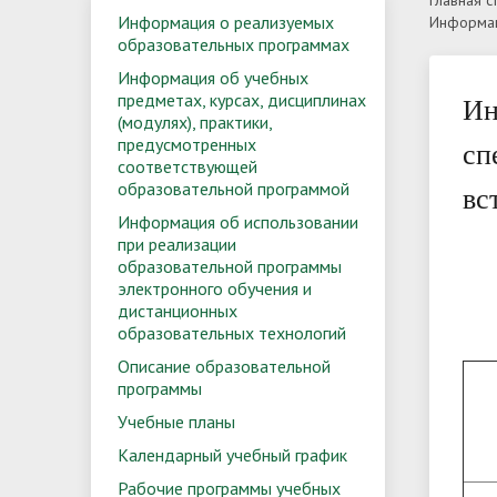
Главная с
Информация о реализуемых
Информац
акты в сфере противодействия
образо
препод
Вступительные испытания
Директора
Правил
Выпуск
образовательных программах
коррупции
Информация об учебных
предметах, курсах, дисциплинах
Ин
Сведения о доходах, расходах, об
Комисс
(модулях), практики,
Материально-техническое
Организ
имуществе и обязательствах
корруп
предусмотренных
сп
обеспечение и оснащенность
образо
соответствующей
Количество мест для приема по
имущественного характера
Особен
образовательной программой
вс
образовательного процесса.
каждой специальности в 2026
вступи
Информация об использовании
Доступная среда
году
инвалид
при реализации
Вакант
образовательной программы
Информация об общежитии для
(перев
Результ
электронного обучения и
дистанционных
иногородних поступающих
испыта
Обращения граждан
Контак
образовательных технологий
Описание образовательной
программы
Учебные планы
Календарный учебный график
Рабочие программы учебных