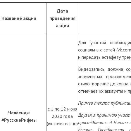
Дата
Название акции
проведения
акции
Для участия необход
социальных сетей (vk.co
и передать эстафету трем
Видеозапись должна со
знаменитых произведен
стихотворение до конца,
отмечает их аккаунты и 
Пример текста публикаци
с 1 по 12 июня
Челлендж
Друзья, я принимаю учас
2020 года
#РусскиеРифмы
присоединиться! Читаю пр
(включительно)
Есенин. Свердловская