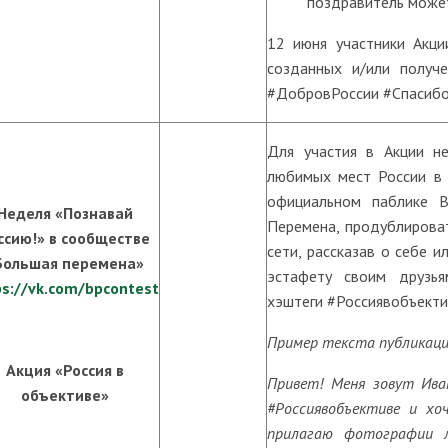
поздравитель может
12 июня участники Акци
созданных и/или получ
#ДобровРоссии #Спасиб
Для участия в Акции н
любимых мест России в 
официальном паблике В
Неделя «Познавай
Перемена, продублироват
ссию!» в сообществе
сети, рассказав о себе 
Большая перемена»
эстафету своим друзья
ps://vk.com/bpcontest
хэштеги #Россиявобъекти
Пример текста публикаци
Акция «Россия в
Привет! Меня зовут Иван
объективе»
#Россиявобъективе и хо
прилагаю фотографии 