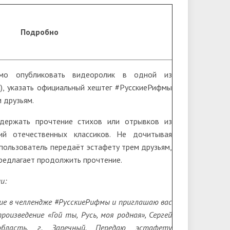
Подробно
имо опубликовать видеоролик в одной из
m), указать официальный хештег #РусскиеРифмы
 друзьям.
держать прочтение стихов или отрывков из
ий отечественных классиков. Не дочитывая
 пользователь передаёт эстафету трем друзьям,
предлагает продолжить прочтение.
и:
тие в челлендже #РусскиеРифмы и приглашаю вас
оизведение «Гой ты, Русь, моя родная», Сергей
 область, г. Заречный. Передаю эстафету