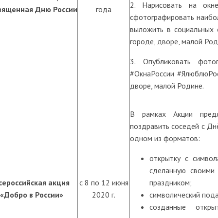
2. Нарисовать на окне
вященная Дню России
года
сфотографировать наибол
выложить в социальных 
городе, дворе, малой Род
3. Опубликовать фото
#ОкнаРоссии #ЯлюблюРос
дворе, малой Родине.
В рамках Акции пред
поздравить соседей с Дн
одном из форматов:
открытку с символ
сделанную своими 
сероссийская акция
с 8 по 12 июня
праздником;
«Добро в России»
2020 г.
символический пода
созданные откры