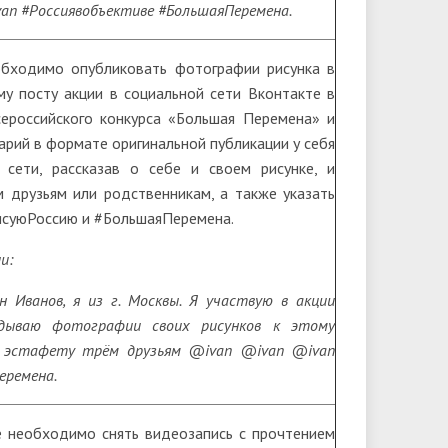
an #Россиявобъективе #БольшаяПеремена.
обходимо опубликовать фотографии рисунка в
у посту акции в социальной сети Вконтакте в
ероссийского конкурса «Большая Перемена» и
рий в формате оригинальной публикации у себя
 сети, рассказав о себе и своем рисунке, и
 друзьям или родственникам, а также указать
исуюРоссию и #БольшаяПеремена.
и:
 Иванов, я из г. Москвы. Я участвую в акции
дываю фотографии своих рисунков к этому
 эстафету трём друзьям @ivan @ivan @ivan
еремена.
е необходимо снять видеозапись с прочтением