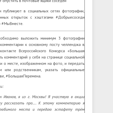
 опустить в почтовые ящики соседей
и публикуют в социальных сетях фотографии,
енных открыток с хэштэгами #Добрыесоседи
о #МыВместе.
еобходимо выложить минимум 3 фотографии
комментарии к основному посту челленджа в
контакте Всероссийского Конкурса «Большая
ь комментарий у себя на странице социальной
или о месте, изображенном на фото, и передать
м или родственникам, указать официальные
ве, #БольшаяПеремена.
и:
 Иванов, я из г. Москвы! Я участвую в акции
чу рассказать про…. К этому комментарию я
любимого места и передаю эстафету трём