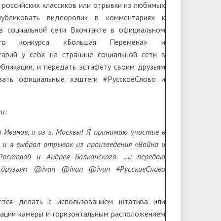
 российских классиков или отрывки из любимых
публиковать видеоролик в комментариях к
в социальной сети Вконтакте в официальном
кого конкурса «Большая Перемена» и
арий у себя на странице социальной сети в
бликации, и передать эстафету своим друзьям
азать официальные хэштеги #РусскоеСлово и
и:
 Иванов, я из г. Москвы! Я принимаю участие в
, и я выбрал отрывок из произведения «Война и
стовой и Андрея Болконского. ...и передаю
друзьям @ivan @ivan @ivan #РусскоеСлово
ется делать с использованием штатива или
сации камеры и горизонтальным расположением