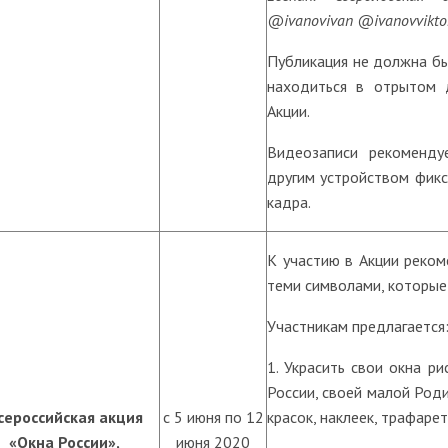
@ivanovivan @ivanovvikto
Публикация не должна бы
находиться в отрытом 
Акции.
Видеозаписи рекоменду
другим устройством фик
кадра.
К участию в Акции реком
теми символами, которые 
Участникам предлагается
1. Украсить свои окна р
России, своей малой Роди
сероссийская акция
с 5 июня по 12
красок, наклеек, трафаре
«Окна России»,
июня 2020