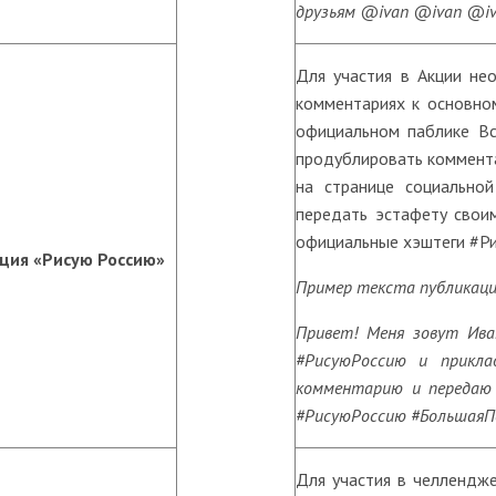
друзьям @ivan @ivan @iv
Для участия в Акции не
комментариях к основном
официальном паблике Вс
продублировать коммента
на странице социальной
передать эстафету своим
официальные хэштеги #Р
ция «Рисую Россию»
Пример текста публикаци
Привет! Меня зовут Иван
#РисуюРоссию и прикла
комментарию и передаю
#РисуюРоссию #БольшаяП
Для участия в челлендж