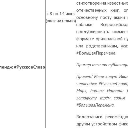
стихотворения известных
отечественных книг, о
с 8 по 14 июня
основному посту акции 
(включительно)
паблике Всероссийс
продублировать коммент
формате оригинальной пу
или родственникам, ук
#БольшаяПеремена.
Пример текста публикаци
лендж #РусскоеСлово
Привет! Меня зовут Иван
челлендже #РусскоеСлово
Мир», диалог Наташи Ро
эстафету трём своим 
#БольшаяПеремена.
Видеозаписи рекоменду
другим устройством фик