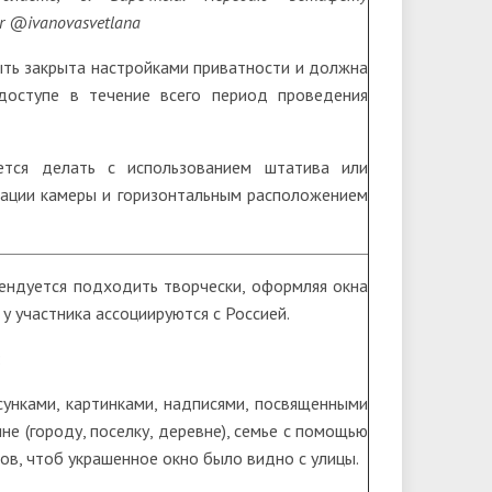
r @ivanovasvetlana
ть закрыта настройками приватности и должна
доступе в течение всего период проведения
ется делать с использованием штатива или
сации камеры и горизонтальным расположением
ендуется подходить творчески, оформляя окна
у участника ассоциируются с Россией.
:
исунками, картинками, надписями, посвященными
не (городу, поселку, деревне), семье с помощью
тов, чтоб украшенное окно было видно с улицы.