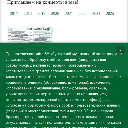
Приглашаем на концерты в мае!
2017
2018
2019
2020
2021
2022
2024
2025
x
При посещении сайта БУ «Сургутский музыкальный колледж» даю
согласие на обработку (любое действие (операцию) или
совокупность действий (операций), совершаемых с
использованием средств автоматизации или без использования
таких средств, включая сбор, запись, систематизацию, накопление,
хранение, уточнение (обновление, изменение), извлечение,
использование, обезличивание, блокирование, удаление,
СВЕДЕНИЯ ОБ ОБРАЗОВАТЕЛЬНОЙ ОРГАНИЗАЦИИ
уничтожение своих персональных данных (фамилия, имя,
ЦИФРОВАЯ ОБРАЗОВАТЕЛЬНАЯ СРЕДА
отчество, адрес электронной почты, номер телефона), даю
согласие на обработку файлов cookie, пользовательских данных
АБИТУРИЕНТУ
(сведения о местоположении; тип и версия ОС; тип и версия
браузера; тип устройства и разрешение его экрана; источник:
МУЗЫКА КАК СТИЛЬ ЖИЗНИ
откуда пришел на сайт пользователь; с какого сайта или по какой