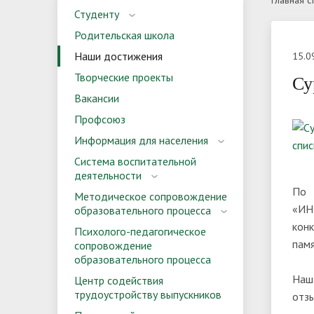
Главная с
Студенту
акты в сфере противодействия
образо
препод
Вступительные испытания
Директора
Правил
Выпуск
Родительская школа
коррупции
Наши достижения
15.0
Сведения о доходах, расходах, об
Комисс
Творческие проекты
Су
Материально-техническое
Организ
имуществе и обязательствах
корруп
Вакансии
обеспечение и оснащенность
образо
Количество мест для приема по
имущественного характера
Особен
Профсоюз
образовательного процесса.
каждой специальности в 2026
вступи
Информация для населения
Доступная среда
году
инвалид
Вакант
Система воспитательной
деятельности
Информация об общежитии для
(перев
Результ
По 
Методическое сопровождение
иногородних поступающих
испыта
Обращения граждан
Контак
«ИН
образовательного процесса
кон
Психолого-педагогическое
памя
сопровождение
образовательного процесса
Наш
Центр содействия
трудоустройству выпускников
отзы