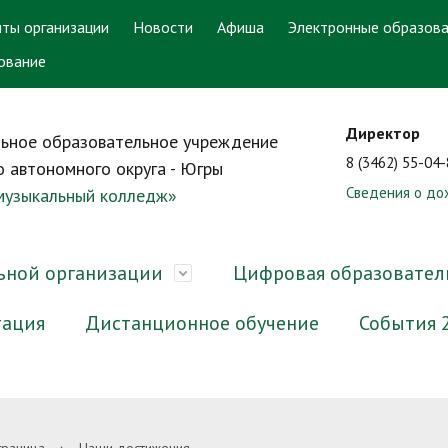
ты организации
Новости
Афиша
Электронные образова
ование
Директор
ьное образовательное учреждение
8 (3462) 55-04
 автономного округа - Югры
Сведения о до
 музыкальный колледж»
ьной организации
Цифровая образовател
тация
Дистанционное обучение
События 
ра и органы управления
онный кабинет
ответ. Задать вопрос
аватели-ветераны
ррупционная экспертиза
Документы
Электронные образователь
График работы приёмной ко
Преподаватели-выпускники
Методические материалы