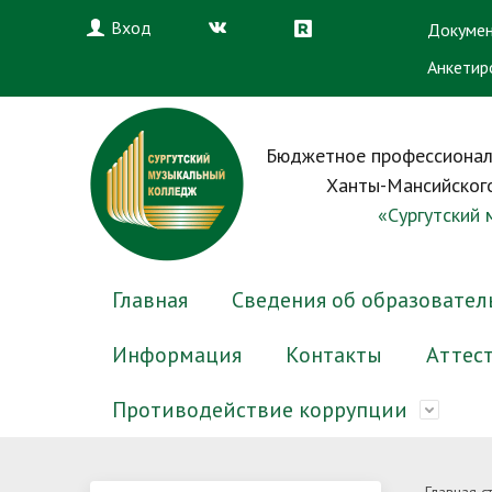
Вход
Докумен
Анкетир
Бюджетное профессионал
Ханты-Мансийского
«Сургутский
Главная
Сведения об образовател
Информация
Контакты
Аттес
Противодействие коррупции
Основные сведения
Электронный журнал успеваемости
Новости приемной комиссии
Преподаватели
Нормативные правовые и иные
Структу
Электр
Вопрос-
Препод
Антико