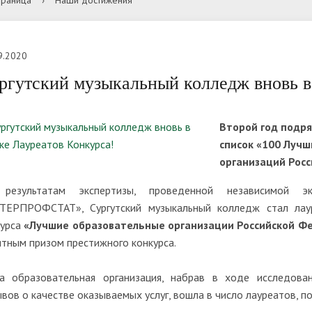
траница
›
Наши достижения
вательной организацией
авателя
ресурсы
а приёма
ники
Образовательные стандарт
Условия приема на обучение
Студенты
требования
договорам на оказание пла
9.2020
ия по противодействию
образовательных услуг
Обратная связь для сообще
ргутский музыкальный колледж вновь в
ация питания в
Стипендии и меры поддерж
ции
фактах коррупции
вательной организации
обучающихся
ности проведения
Список документов для
Второй год подр
тельных испытаний для
поступления
список «100 Луч
ов и лиц с ОВЗ
ные места для приема
Международное сотруднич
организаций Рос
ода) обучающихся
аты вступительных
Информация о зачислении
результатам экспертизы, проведенной независимой экс
ний
ты
ТЕРПРОФСТАТ», Сургутский музыкальный колледж стал лаур
курса
«Лучшие образовательные организации Российской Фед
тным призом престижного конкурса.
а образовательная организация, набрав в ходе исследова
вов о качестве оказываемых услуг, вошла в число лауреатов, 