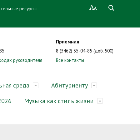
тельные ресурсы
Приемная
-85
8 (3462) 55-04-85 (доб. 500)
ходах руководителя
Все контакты
ьная среда
Абитуриенту
2026
Музыка как стиль жизни
ные
миссии
Образование
Электронный методический
Нормативные документы
Сотрудники
Формы документов, связанных с